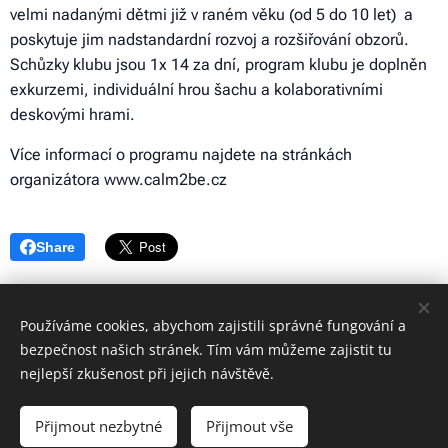
velmi nadanými dětmi již v raném věku (od 5 do 10 let) a
poskytuje jim nadstandardní rozvoj a rozšiřování obzorů.
Schůzky klubu jsou 1x 14 za dní, program klubu je doplněn
exkurzemi, individuální hrou šachu a kolaborativními
deskovými hrami.
Více informací o programu najdete na stránkách
organizátora www.calm2be.cz
Share
Používáme cookies, abychom zajistili správné fungování a
bezpečnost našich stránek. Tím vám můžeme zajistit tu
© 2023 Všechna práva vyhrazena
nejlepší zkušenost při jejich návštěvě.
Nadační fond Přehlížena
Přijmout nezbytné
Přijmout vše
Vytvořeno službou
Webnode
Cookies