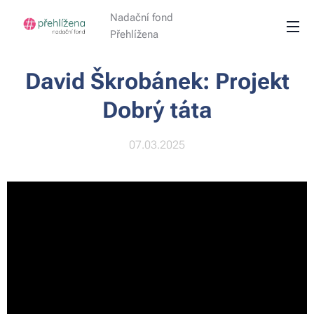
Nadační fond
Přehlížena
David Škrobánek: Projekt
Dobrý táta
07.03.2025