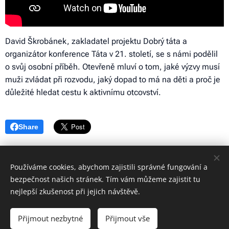
David Škrobánek, zakladatel projektu Dobrý táta a
organizátor konference Táta v 21. století, se s námi podělil
o svůj osobní příběh. Otevřeně mluví o tom, jaké výzvy musí
muži zvládat při rozvodu, jaký dopad to má na děti a proč je
důležité hledat cestu k aktivnímu otcovství.
Share
Používáme cookies, abychom zajistili správné fungování a
bezpečnost našich stránek. Tím vám můžeme zajistit tu
© 2023 Všechna práva vyhrazena
nejlepší zkušenost při jejich návštěvě.
Nadační fond Přehlížena
Přijmout nezbytné
Přijmout vše
Vytvořeno službou
Webnode
Cookies